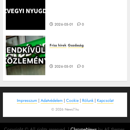
Júliustól nagyot változik a
nyugdíj, íme a változások és a
tudnivalók!
2026-05-01
0
Friss hírek
Gazdaság
Három leállás is jön az OTP-nél
májusban – itt vannak a részletek
2026-05-01
0
Impresszum
|
Adatvédelem
|
Cookie
|
Rólunk
|
Kapcsolat
© 2026 News7.hu
Copyright © All rights reserved.
|
ChromeNews
by AF themes.