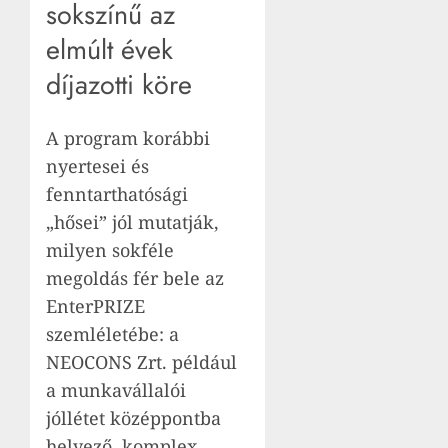
sokszínű az
elmúlt évek
díjazotti köre
A program korábbi
nyertesei és
fenntarthatósági
„hősei” jól mutatják,
milyen sokféle
megoldás fér bele az
EnterPRIZE
szemléletébe: a
NEOCONS Zrt. például
a munkavállalói
jóllétet középpontba
helyező, komplex