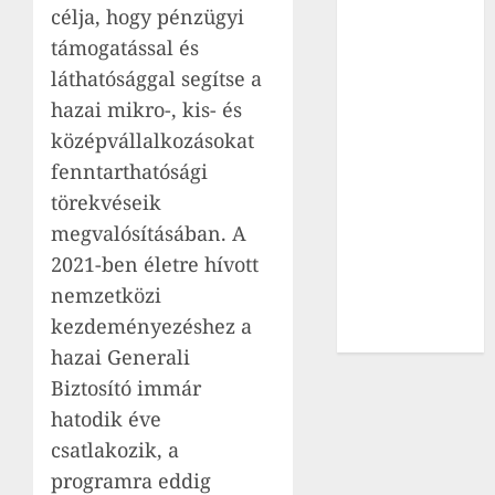
jogellenesen
célja, hogy pénzügyi
mozdította el
támogatással és
a Fidesz?
láthatósággal segítse a
Tisza Party
hazai mikro-, kis- és
nominates
középvállalkozásokat
former head
fenntarthatósági
of Supreme
Court as next
törekvéseik
president of
megvalósításában. A
Hungary
2021-ben életre hívott
A
nemzetközi
légkondicionált
kezdeményezéshez a
ország
hazai Generali
Biztosító immár
hatodik éve
csatlakozik, a
programra eddig