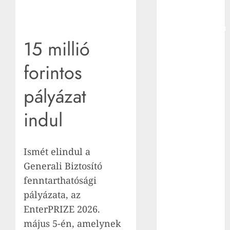
vámot vethet
ki
Magyarországra
is, mert orosz
15 millió
olajat és gázt
forintos
veszünk
Kövekkel
pályázat
megpakolt
uszályokat
indul
süllyesztettek
el
Romániában,
Ismét elindul a
hogy tovább
Generali Biztosító
működhessen
fenntarthatósági
az atomerőmű
pályázata, az
Hogy is volt,
amikor Baka
EnterPRIZE 2026.
Andrást
május 5-én, amelynek