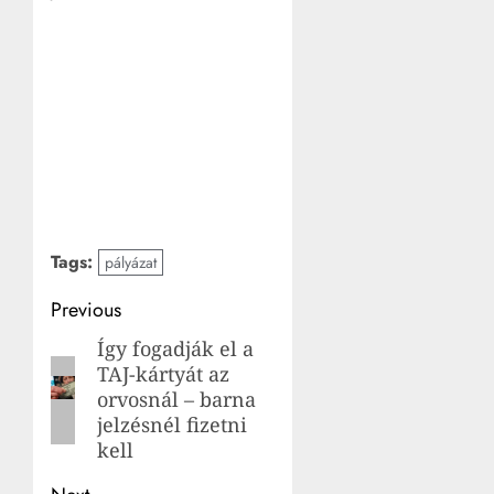
Tags:
pályázat
Post
Previous
navigation
Így fogadják el a
Previous
TAJ-kártyát az
post:
orvosnál – barna
jelzésnél fizetni
kell