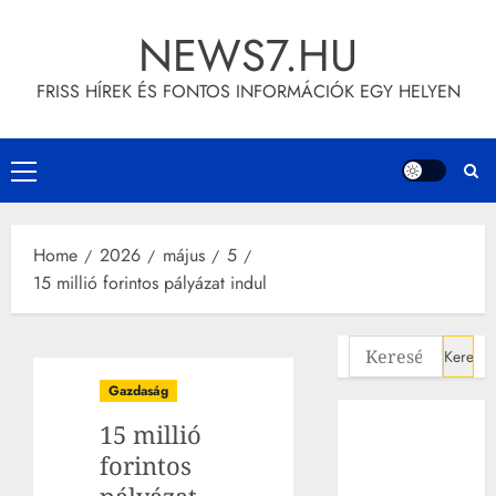
Skip
NEWS7.HU
to
content
FRISS HÍREK ÉS FONTOS INFORMÁCIÓK EGY HELYEN
Primary
Menu
Home
2026
május
5
15 millió forintos pályázat indul
Keresés:
Gazdaság
15 millió
forintos