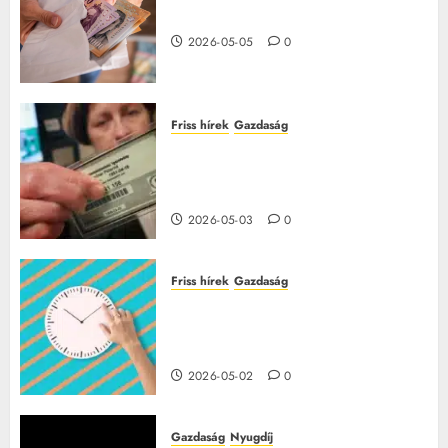
15 millió forintos pályázat indul
2026-05-05
0
Friss hírek
Gazdaság
Így fogadják el a TAJ-kártyát az
orvosnál – barna jelzésnél fizetni
kell
2026-05-03
0
Friss hírek
Gazdaság
Túlóra 2026-ban: ez a pótlék
minden dolgozónak jár, sokan
nem tudnak róla
2026-05-02
0
Gazdaság
Nyugdíj