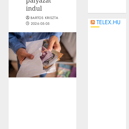
pályázat
indul
BARTOS KRISZTA
TELEX.HU
2026-05-05
Rosszul lettek
a strandolók
az Igali
Gyógyfürdőben,
túl sok
vegyszer
került a
medencébe
Megszavazta
az amerikai
szenátus a
javaslatot, ami
százszázalékos