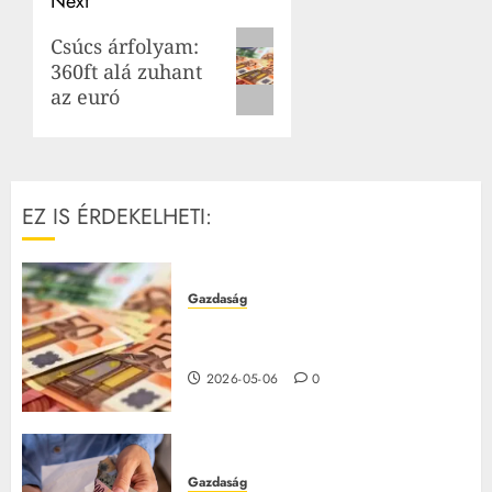
Next
Next
Csúcs árfolyam:
360ft alá zuhant
post:
az euró
EZ IS ÉRDEKELHETI:
Gazdaság
Csúcs árfolyam: 360ft alá zuhant
az euró
2026-05-06
0
Gazdaság