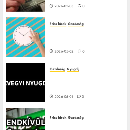
2026-05-03
0
Friss hírek
Gazdaság
Túlóra 2026-ban: ez a pótlék
minden dolgozónak jár, sokan
nem tudnak róla
2026-05-02
0
Gazdaság
Nyugdíj
Júliustól nagyot változik a
nyugdíj, íme a változások és a
tudnivalók!
2026-05-01
0
Friss hírek
Gazdaság
Három leállás is jön az OTP-nél