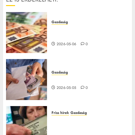
Gazdaság
Csúcs árfolyam: 360ft alá zuhant
az euró
2026-05-06
0
Gazdaság
15 millió forintos pályázat indul
2026-05-05
0
Friss hírek
Gazdaság
Így fogadják el a TAJ-kártyát az
orvosnál – barna jelzésnél fizetni
kell