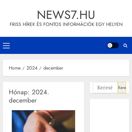
Skip
NEWS7.HU
to
content
FRISS HÍREK ÉS FONTOS INFORMÁCIÓK EGY HELYEN
Primary
Menu
Home
2024
december
Keresés:
Hónap:
2024.
december