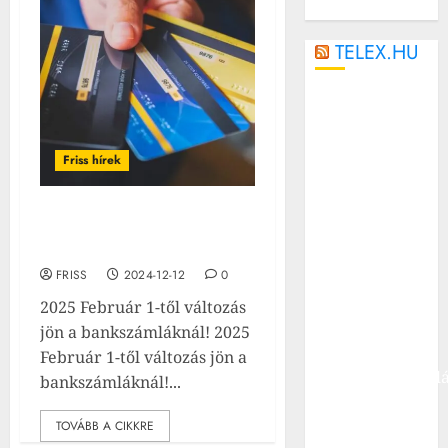
TELEX.HU
Trump
börtönnel
fenyegeti
Friss hírek
azokat, akik
szerint
2025 Február 1-től változás
fogytán
jön a bankszámláknál!
vannak az
FRISS
2024-12-12
0
amerikai
rakéták
2025 Február 1-től változás
Üvöltözés,
jön a bankszámláknál! 2025
csapkodás,
Február 1-től változás jön a
slusszkulcsdobál
bankszámláknál!...
és testi sértés
is történt a
TOVÁBB A CIKKRE