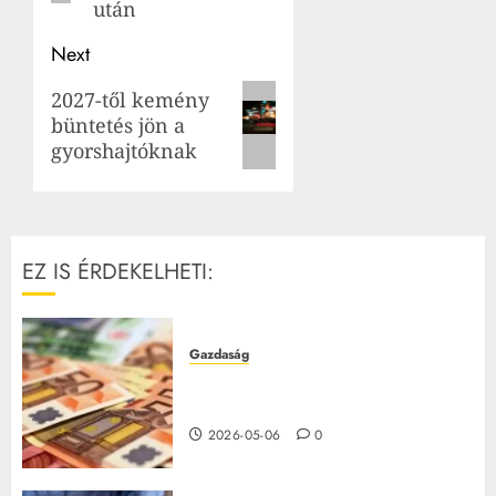
után
Next
Next
2027-től kemény
büntetés jön a
post:
gyorshajtóknak
EZ IS ÉRDEKELHETI:
Gazdaság
Csúcs árfolyam: 360ft alá zuhant
az euró
2026-05-06
0