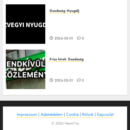
Gazdaság
Nyugdíj
Júliustól nagyot változik a
nyugdíj, íme a változások és a
tudnivalók!
2026-05-01
0
Friss hírek
Gazdaság
Három leállás is jön az OTP-nél
májusban – itt vannak a részletek
2026-05-01
0
Impresszum
|
Adatvédelem
|
Cookie
|
Rólunk
|
Kapcsolat
© 2026 News7.hu