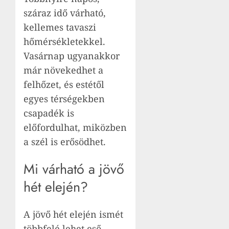
száraz idő várható,
kellemes tavaszi
hőmérsékletekkel.
Vasárnap ugyanakkor
már növekedhet a
felhőzet, és estétől
egyes térségekben
csapadék is
előfordulhat, miközben
a szél is erősödhet.
Mi várható a jövő
hét elején?
A jövő hét elején ismét
többfelé lehet eső.