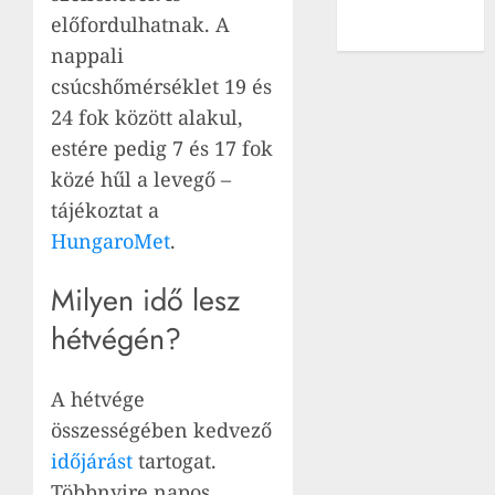
népek
előfordulhatnak. A
találkozóját
nappali
csúcshőmérséklet 19 és
24 fok között alakul,
estére pedig 7 és 17 fok
közé hűl a levegő –
tájékoztat a
HungaroMet
.
Milyen idő lesz
hétvégén?
A hétvége
összességében kedvező
időjárást
tartogat.
Többnyire napos,