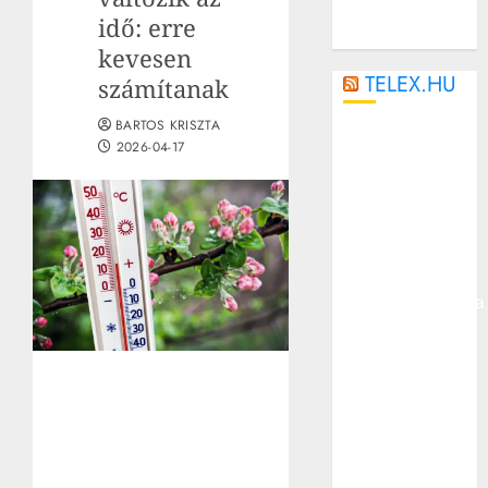
idő: erre
kevesen
TELEX.HU
számítanak
BARTOS KRISZTA
Nyert a
2026-04-17
Ferencváros a
Górnik Zabrze
ellen, egygólos
előnnyel
utazhat
Lengyelországba
Halálos
baleset
történt a Bécsi
úton, egy
kerékpáros
vesztette