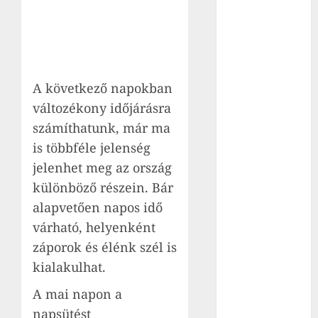
életét
Az biztos,
hogy a nő
megölte a
gyerekeit. Azt
A következő napokban
az esküdtek
változékony időjárásra
döntik el, hogy
számíthatunk, már ma
ezt milyen
elmeállapotban
is többféle jelenség
tette
jelenhet meg az ország
Egy olasz nő a
különböző részein. Bár
lottózóban
alapvetően napos idő
hagyta az 1
várható, helyenként
millió eurót
záporok és élénk szél is
érő
kialakulhat.
szelvényét,
mire
A mai napon a
visszament,
napsütést