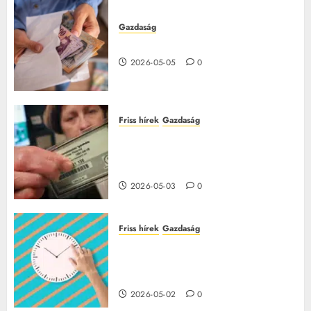
Gazdaság
15 millió forintos pályázat indul
2026-05-05
0
Friss hírek
Gazdaság
Így fogadják el a TAJ-kártyát az
orvosnál – barna jelzésnél fizetni
kell
2026-05-03
0
Friss hírek
Gazdaság
Túlóra 2026-ban: ez a pótlék
minden dolgozónak jár, sokan
nem tudnak róla
2026-05-02
0