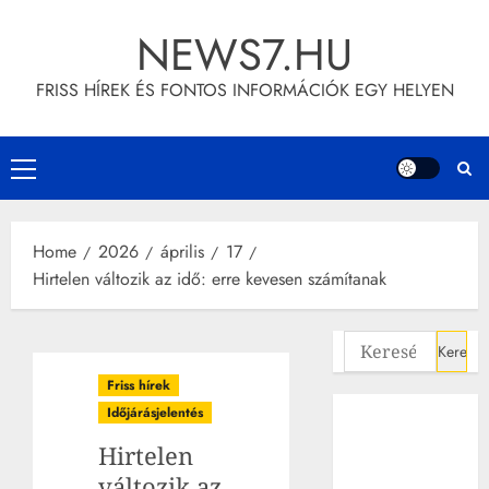
Skip
NEWS7.HU
to
content
FRISS HÍREK ÉS FONTOS INFORMÁCIÓK EGY HELYEN
Primary
Menu
Home
2026
április
17
Hirtelen változik az idő: erre kevesen számítanak
Keresés:
Friss hírek
Időjárásjelentés
Hirtelen
változik az