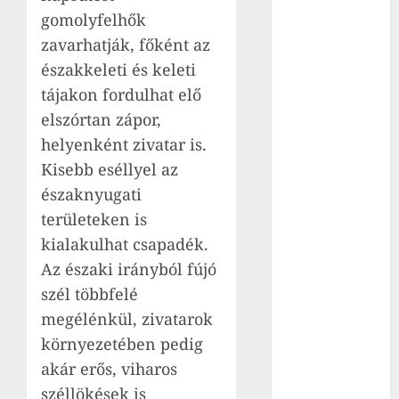
kidobták. A
gomolyfelhők
szeméttelepen
zavarhatják, főként az
megindult a
északkeleti és keleti
keresés
tájakon fordulhat elő
Magyar Péter:
Kiírják az első
elszórtan zápor,
szélerőművi
helyenként zivatar is.
pályázatokat,
Kisebb eséllyel az
a
északnyugati
projektekben
területeken is
magyar állami
kialakulhat csapadék.
tulajdonrészt
Az északi irányból fújó
fognak előírni
szél többfelé
Az Orbán-
kormány 200
megélénkül, zivatarok
millió forinttal
környezetében pedig
támogatta a
akár erős, viharos
türk tudatú
széllökések is