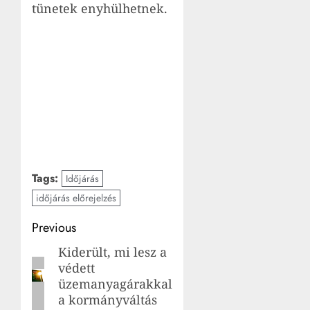
tünetek enyhülhetnek.
Tags:
Időjárás
időjárás előrejelzés
Post
Previous
navigation
Kiderült, mi lesz a
Previous
védett
post:
üzemanyagárakkal
a kormányváltás