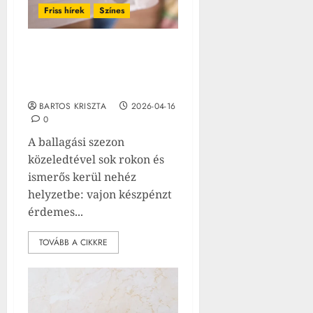
Friss hírek
Színes
Mennyi pénzt illik adni
ballagásra? Megosztó
összegek derültek ki
BARTOS KRISZTA
2026-04-16
0
A ballagási szezon
közeledtével sok rokon és
ismerős kerül nehéz
helyzetbe: vajon készpénzt
érdemes...
TOVÁBB A CIKKRE