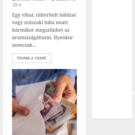
Ceuta vezetője
0
szerint még
Egy vihar, túlterhelt hálózat
mindig több
vagy műszaki hiba miatt
ezer
bármikor megszűnhet az
határsértő
áramszolgáltatás. Ilyenkor
tartózkodik
nemcsak...
illegálisan az
exklávéban
TOVÁBB A CIKKRE
Magasra ívelt
a politikai
karrierje,
most
korrupciógyanú
keveredett
Ukrajna volt
kormányfőhelyet