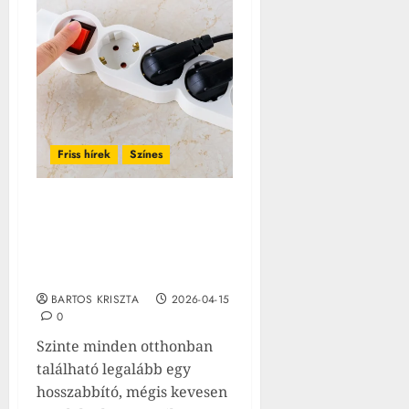
Friss hírek
Színes
Sokan nem tudják: ezeket
az eszközöket tilos
hosszabbítóra
csatlakoztatni
BARTOS KRISZTA
2026-04-15
0
Szinte minden otthonban
található legalább egy
hosszabbító, mégis kevesen