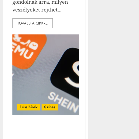
gondolnak arra, milyen
veszélyeket rejthet...
TOVÁBB A CIKKRE
Friss hírek
Színes
Aggódhat a Temu és a
Shein: új webshop tör be a