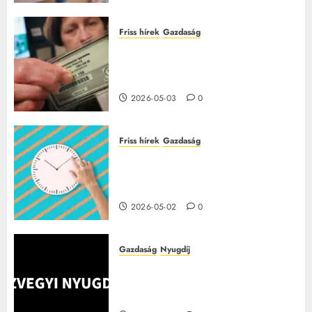
Friss hírek
Gazdaság
Így fogadják el a TAJ-kártyát az
orvosnál – barna jelzésnél fizetni
kell
2026-05-03
0
Friss hírek
Gazdaság
Túlóra 2026-ban: ez a pótlék
minden dolgozónak jár, sokan
nem tudnak róla
2026-05-02
0
Gazdaság
Nyugdíj
Júliustól nagyot változik a
nyugdíj, íme a változások és a
tudnivalók!