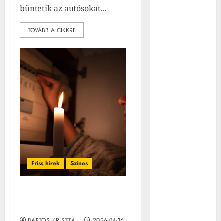
városok
büntetik az autósokat...
ivóvizével
Irán az Öböl
TOVÁBB A CIKKRE
menti
országokon
torolná meg
az Egyesült
Államok
ellene indított
újabb
támadását
A Debrecen
hazai pályán
kapott 3 gólt
Friss hírek
Színes
az FC
Köbenhavntól
Áramszünet? Ezzel a 6
a Konferencia-
élelmiszerrel átvészeled
ligában
BARTOS KRISZTA
2026-04-16