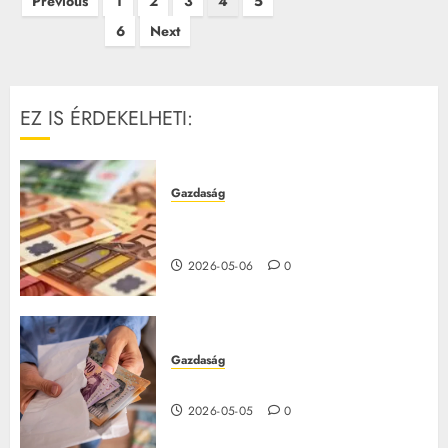
Bejegyzések
Previous
1
2
3
4
5
lapozása
6
Next
EZ IS ÉRDEKELHETI:
Gazdaság
Csúcs árfolyam: 360ft alá zuhant
az euró
2026-05-06
0
Gazdaság
15 millió forintos pályázat indul
2026-05-05
0