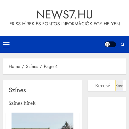
Skip
NEWS7.HU
to
content
FRISS HÍREK ÉS FONTOS INFORMÁCIÓK EGY HELYEN
Primary
Menu
Home
Színes
Page 4
Keresés:
Színes
Színes hírek