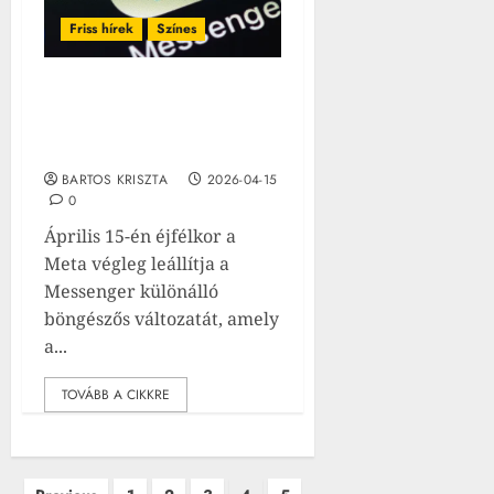
Friss hírek
Színes
Vége: ma megszűnik a
Messenger egyik népszerű
verziója
BARTOS KRISZTA
2026-04-15
0
Április 15-én éjfélkor a
Meta végleg leállítja a
Messenger különálló
böngészős változatát, amely
a...
TOVÁBB A CIKKRE