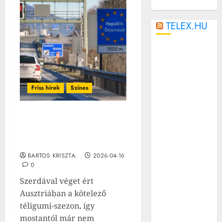
TELEX.HU
Az elektromos
rollerek
veszélyesebbek
a motoroknál
Friss hírek
Színes
és a
kerékpároknál,
Fontos változás
állítja egy friss
Ausztriában: mától már
brit
nem kötelező a téli gumi
tanulmány
BARTOS KRISZTA
2026-04-16
Ijesztő, milyen
0
könnyedén
Szerdával véget ért
tudnak
Ausztriában a kötelező
játszadozni
téligumi-szezon, így
amerikai
mostantól már nem