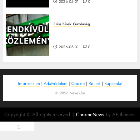
2026-05-01
0
Friss hírek
Gazdaság
Három leállás is jön az OTP-nél
májusban – itt vannak a részletek
2026-05-01
0
Impresszum
|
Adatvédelem
|
Cookie
|
Rólunk
|
Kapcsolat
© 2026 News7.hu
Copyright © All rights reserved.
|
ChromeNews
by AF themes.
1