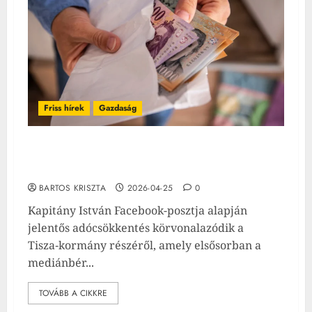
Friss hírek
Gazdaság
Ennyivel nőhet a fizetésed: kiszámolták, kik
járnak jól az szja‑csökkentéssel
BARTOS KRISZTA
2026-04-25
0
Kapitány István Facebook-posztja alapján
jelentős adócsökkentés körvonalazódik a
Tisza‑kormány részéről, amely elsősorban a
mediánbér...
TOVÁBB A CIKKRE