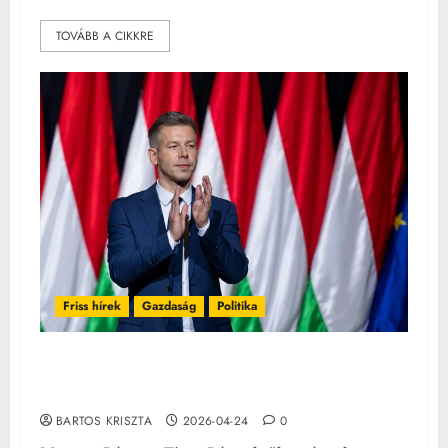
TOVÁBB A CIKKRE
Friss hírek
Gazdaság
Politika
Mindenki erre várt: megérkezett Magyar Péter
várva várt bejelentése
BARTOS KRISZTA
2026-04-24
0