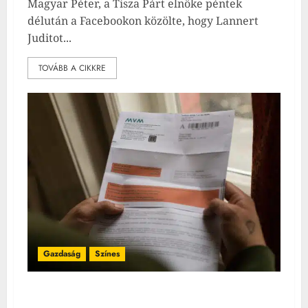
Magyar Péter, a Tisza Párt elnöke péntek
délután a Facebookon közölte, hogy Lannert
Juditot...
TOVÁBB A CIKKRE
Gazdaság
Színes
Megduplázhatja az áramfogyasztásodat ez a