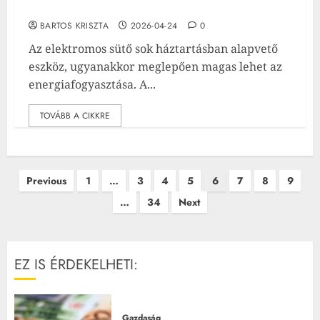
konyhai eszköz
BARTOS KRISZTA
2026-04-24
0
Az elektromos sütő sok háztartásban alapvető
eszköz, ugyanakkor meglepően magas lehet az
energiafogyasztása. A...
TOVÁBB A CIKKRE
Bejegyzések
Previous
1
…
3
4
5
6
7
8
9
lapozása
…
34
Next
EZ IS ÉRDEKELHETI:
Gazdaság