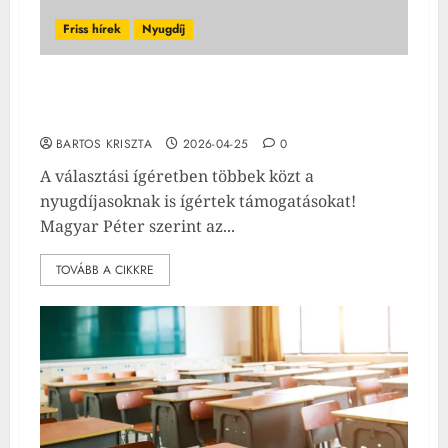
Friss hírek
Nyugdíj
Nyert a Tisza Párt, 200 ezer forintot kapnak a
nyugdíjasok!
BARTOS KRISZTA
2026-04-25
0
A választási ígéretben többek közt a
nyugdíjasoknak is ígértek támogatásokat!
Magyar Péter szerint az...
TOVÁBB A CIKKRE