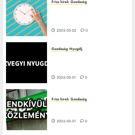
Friss hírek
Gazdaság
Túlóra 2026-ban: ez a pótlék
minden dolgozónak jár, sokan
nem tudnak róla
2026-05-02
0
Gazdaság
Nyugdíj
Júliustól nagyot változik a
nyugdíj, íme a változások és a
tudnivalók!
2026-05-01
0
Friss hírek
Gazdaság
Három leállás is jön az OTP-nél
májusban – itt vannak a részletek
2026-05-01
0