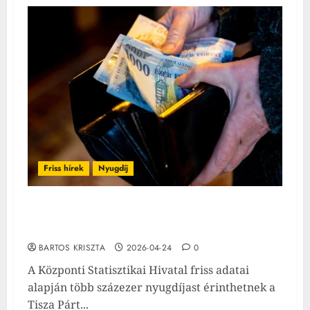
Friss hírek
Nyugdíj
Több ezer nyugdíjas járhat jól: akár 20 ezer
forinttal is nőhet az ellátás még idén
BARTOS KRISZTA
2026-04-24
0
A Központi Statisztikai Hivatal friss adatai
alapján több százezer nyugdíjast érinthetnek a
Tisza Párt...