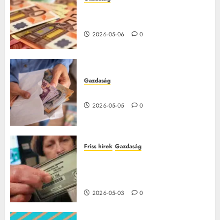
Csúcs árfolyam: 360ft alá zuhant
az euró
2026-05-06
0
Gazdaság
15 millió forintos pályázat indul
2026-05-05
0
Friss hírek
Gazdaság
Így fogadják el a TAJ-kártyát az
orvosnál – barna jelzésnél fizetni
kell
2026-05-03
0