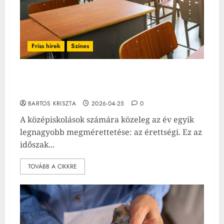
Friss hírek
Színes
Szülők, készüljetek: extra iskolai szünet jöhet
május elején
BARTOS KRISZTA
2026-04-25
0
A középiskolások számára közeleg az év egyik
legnagyobb megmérettetése: az érettségi. Ez az
időszak...
TOVÁBB A CIKKRE